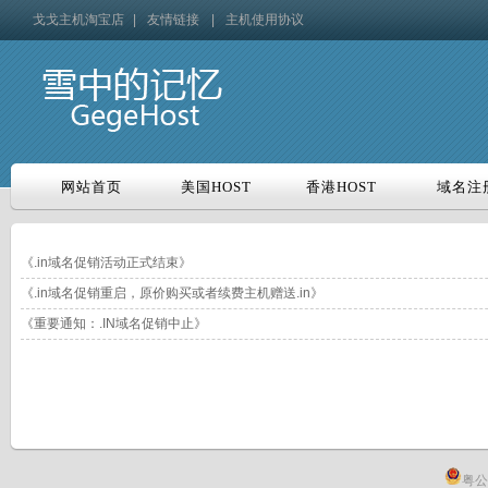
戈戈主机淘宝店
|
友情链接
|
主机使用协议
网站首页
美国HOST
香港HOST
域名注
网站首页
美国HOST
香港HOST
域名注
《.in域名促销活动正式结束》
《.in域名促销重启，原价购买或者续费主机赠送.in》
《重要通知：.IN域名促销中止》
粤公