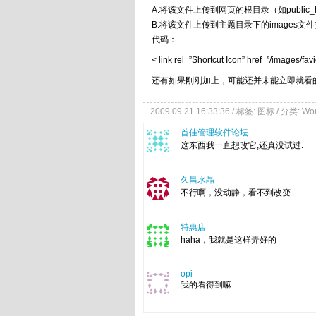
A.将该文件上传到网页的根目录（如publi
B.将该文件上传到主题目录下的images文件
代码：
< link rel=”Shortcut Icon” href=”/images/fav
还有如果刚刚加上，可能还并未能立即就看
2009.09.21 16:33:36 / 标签:
图标
/ 分类:
Wor
首佳管理软件论坛
这东西我一直想改它,还真没试过.
久昌水晶
不行啊，没动静，看不到改变
特惠店
haha，我就是这样弄好的
opi
我的看得到嘛